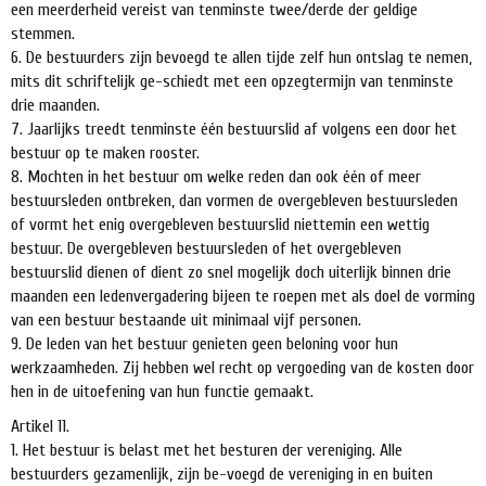
een meerderheid vereist van tenminste twee/derde der geldige
stemmen.
6. De bestuurders zijn bevoegd te allen tijde zelf hun ontslag te nemen,
mits dit schriftelijk ge-schiedt met een opzegtermijn van tenminste
drie maanden.
7. Jaarlijks treedt tenminste één bestuurslid af volgens een door het
bestuur op te maken rooster.
8. Mochten in het bestuur om welke reden dan ook één of meer
bestuursleden ontbreken, dan vormen de overgebleven bestuursleden
of vormt het enig overgebleven bestuurslid niettemin een wettig
bestuur. De overgebleven bestuursleden of het overgebleven
bestuurslid dienen of dient zo snel mogelijk doch uiterlijk binnen drie
maanden een ledenvergadering bijeen te roepen met als doel de vorming
van een bestuur bestaande uit minimaal vijf personen.
9. De leden van het bestuur genieten geen beloning voor hun
werkzaamheden. Zij hebben wel recht op vergoeding van de kosten door
hen in de uitoefening van hun functie gemaakt.
Artikel 11.
1. Het bestuur is belast met het besturen der vereniging. Alle
bestuurders gezamenlijk, zijn be-voegd de vereniging in en buiten