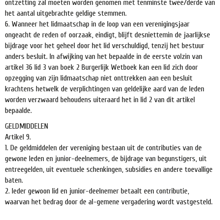
ontzetting zal moeten worden genomen met tenminste twee/derde van
het aantal uitgebrachte geldige stemmen.
6. Wanneer het lidmaatschap in de loop van een verenigingsjaar
ongeacht de reden of oorzaak, eindigt, blijft desniettemin de jaarlijkse
bijdrage voor het geheel door het lid verschuldigd, tenzij het bestuur
anders besluit. In afwijking van het bepaalde in de eerste volzin van
artikel 36 lid 3 van boek 2 Burgerlijk Wetboek kan een lid zich door
opzegging van zijn lidmaatschap niet onttrekken aan een besluit
krachtens hetwelk de verplichtingen van geldelijke aard van de leden
worden verzwaard behoudens uiteraard het in lid 2 van dit artikel
bepaalde.
GELDMIDDELEN
Artikel 9.
1. De geldmiddelen der vereniging bestaan uit de contributies van de
gewone leden en junior-deelnemers, de bijdrage van begunstigers, uit
entreegelden, uit eventuele schenkingen, subsidies en andere toevallige
baten.
2. Ieder gewoon lid en junior-deelnemer betaalt een contributie,
waarvan het bedrag door de al-gemene vergadering wordt vastgesteld.