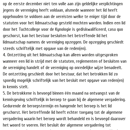
op de eerste december niet ten volle aan zijn geldelijke verplichtingen
jegens de vereniging heeft voldaan, alsmede wanneer het lid heeft
opgehouden te voldoen aan de vereisten welke te eniger tijd door de
statuten voor het lidmaatschap gesteld mochten worden. Indien een lid
door het Tuchtcollege voor de Kynologie is gediskwalificeerd, casu quo
geschorst, kan het bestuur besluiten het betreffende lid het
lidmaatschap namens de vereniging opzeggen. De opzegging geschiedt
steeds schriftelijk met opgave van de reden(en).
4. Ontzetting uit het lidmaatschap kan alleen worden uitgesproken
wanneer een lid in strijd met de statuten, reglementen of besluiten van
de vereniging handelt of de vereniging op onredelijke wijze benadeelt.
De ontzetting geschiedt door het bestuur, dat het betrokken lid zo
spoedig mogelijk schriftelijk van het besluit met opgave van reden(en)
in kennis stelt.
5. De betrokkene is bevoegd binnen één maand na ontvangst van de
kennisgeving schriftelijk in beroep te gaan bij de algemene vergadering.
Gedurende de beroepstermijn en hangende het beroep is het lid
geschorst. Het betreffende lid heeft echter toegang tot de algemene
vergadering waarin het beroep wordt behandeld en is bevoegd daarover
het woord te voeren. Het besluit der algemene vergadering tot