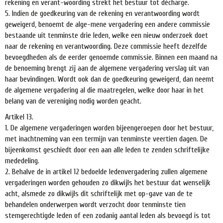
rekening en verant-woording strekt het bestuur tot décharge.
5. Indien de goedkeuring van de rekening en verantwoording wordt
geweigerd, benoemt de alge-mene vergadering een andere commissie
bestaande uit tenminste drie leden, welke een nieuw onderzoek doet
naar de rekening en verantwoording. Deze commissie heeft dezelfde
bevoegdheden als de eerder genoemde commissie. Binnen een maand na
de benoeming brengt zij aan de algemene vergadering verslag uit van
haar bevindingen. Wordt ook dan de goedkeuring geweigerd, dan neemt
de algemene vergadering al die maatregelen, welke door haar in het
belang van de vereniging nodig worden geacht.
Artikel 13.
1. De algemene vergaderingen worden bijeengeroepen door het bestuur,
met inachtneming van een termijn van tenminste veertien dagen. De
bijeenkomst geschiedt door een aan alle leden te zenden schriftelijke
mededeling.
2. Behalve de in artikel 12 bedoelde ledenvergadering zullen algemene
vergaderingen worden gehouden zo dikwijls het bestuur dat wenselijk
acht, alsmede zo dikwijls dit schriftelijk met op-gave van de te
behandelen onderwerpen wordt verzocht door tenminste tien
stemgerechtigde leden of een zodanig aantal leden als bevoegd is tot