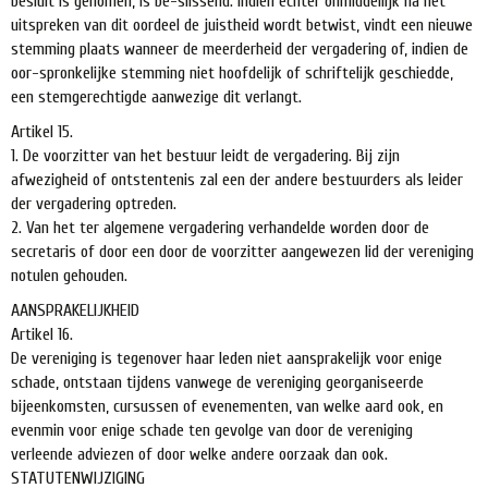
besluit is genomen, is be-slissend. indien echter onmiddellijk na het
uitspreken van dit oordeel de juistheid wordt betwist, vindt een nieuwe
stemming plaats wanneer de meerderheid der vergadering of, indien de
oor-spronkelijke stemming niet hoofdelijk of schriftelijk geschiedde,
een stemgerechtigde aanwezige dit verlangt.
Artikel 15.
1. De voorzitter van het bestuur leidt de vergadering. Bij zijn
afwezigheid of ontstentenis zal een der andere bestuurders als leider
der vergadering optreden.
2. Van het ter algemene vergadering verhandelde worden door de
secretaris of door een door de voorzitter aangewezen lid der vereniging
notulen gehouden.
AANSPRAKELIJKHEID
Artikel 16.
De vereniging is tegenover haar leden niet aansprakelijk voor enige
schade, ontstaan tijdens vanwege de vereniging georganiseerde
bijeenkomsten, cursussen of evenementen, van welke aard ook, en
evenmin voor enige schade ten gevolge van door de vereniging
verleende adviezen of door welke andere oorzaak dan ook.
STATUTENWIJZIGING